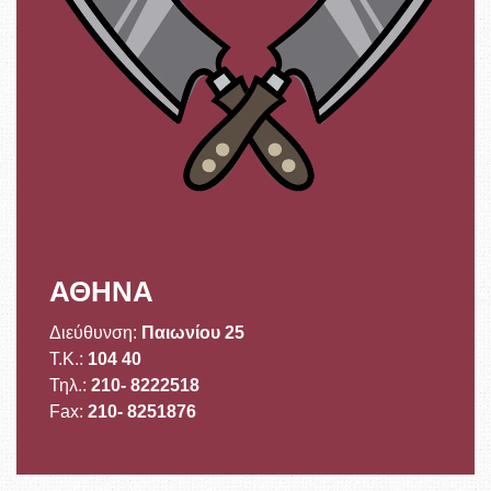
ΑΘΗΝΑ
Διεύθυνση:
Παιωνίου 25
Τ.Κ.:
104 40
Τηλ.:
210- 8222518
Fax:
210- 8251876