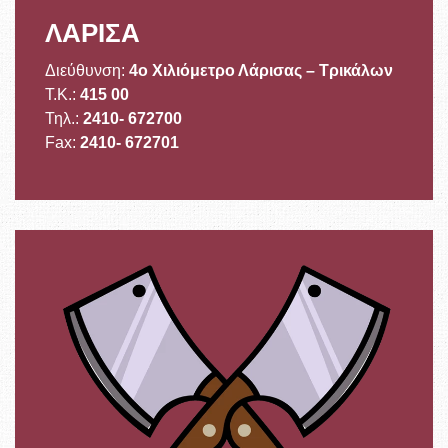
ΛΑΡΙΣΑ
Διεύθυνση:
4ο Χιλιόμετρο Λάρισας – Τρικάλων
Τ.Κ.:
415 00
Τηλ.:
2410- 672700
Fax:
2410- 672701