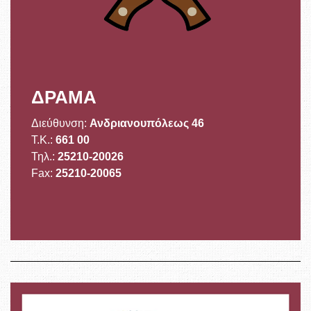
ΔΡΑΜΑ
Διεύθυνση:
Ανδριανουπόλεως 46
Τ.Κ.:
661 00
Τηλ.:
25210-20026
Fax:
25210-20065