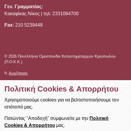
Γεν. Γραμματέας:
Κακαφίκας Νίκος | τηλ: 2331064700
Fax:
210 5239448
© 2026 Πανελλήνια Ομοσπονδία Καταστηματαρχών Κρεοπωλών
(Π.Ο.Κ.Κ.)
Αναζήτηση
Χάρτης Ιστοσελίδας
Πολιτική Cookies & Απορρήτου
Πολιτική Cookies & Απορρήτου
Χρησιμοποιούμε cookies για να βελτιστοποιήσουμε τον
ιστότοπό μας.
Designed & Developed by
NetBee
Πατώντας "Αποδοχή" συμφωνείτε με την
Πολιτική
Cookies & Απορρήτου
μας.