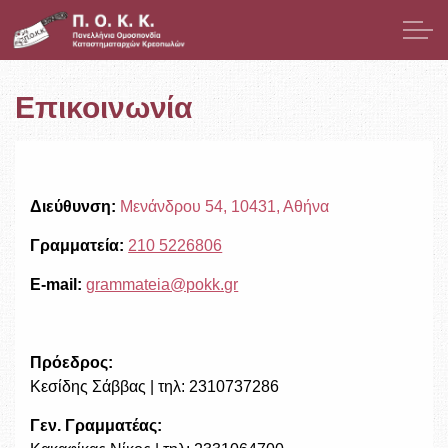
Μετάβαση στο κύριο περιεχόμενο
Παρουσίαση
Επικοινωνία
Μέλη
Νομοθεσία
Διεύθυνση:
Μενάνδρου 54, 10431, Αθήνα
Γραμματεία:
210 5226806
Νέα
E-mail:
grammateia@pokk.gr
ΕΣΠΑ
Χρήσιμοι Σύνδεσμοι
Πρόεδρος:
Κεσίδης Σάββας | τηλ: 2310737286
Γεν. Γραμματέας:
Επικοινωνία