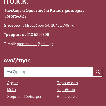
Π.Ο.Κ.Κ.
Πανελλήνια Ομοσπονδία Καταστηματαρχών
Κρεοπωλών
Διεύθυνση:
Μενάνδρου 54, 10431, Αθήνα
Γραμματεία:
210 5226806
E-mail:
grammateia@pokk.gr
Αναζήτηση
Αρχική
Παρουσίαση
Μέλη
Νομοθεσία
Χρήσιμοι Σύνδεσμοι
Επικοινωνία