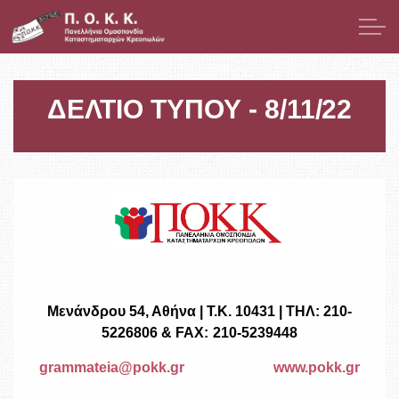
Μετάβαση στο κύριο περιεχόμενο
Παρουσίαση
ΔΕΛΤΙΟ ΤΥΠΟΥ - 8/11/22
Μέλη
Νομοθεσία
Νέα
Δελτία Τύπου / Ανακοινώσεις
Μενάνδρου 54, Αθήνα | Τ.Κ. 10431 | ΤΗΛ: 210-
Επίκαιρα Θέματα
5226806 & FAX: 210-5239448
grammateia@pokk.gr
www.pokk.gr
ΕΣΠΑ